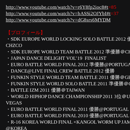
http://www.youtube.com/watch?v=r6Y8fp2ioc8#t
=85
http://www.youtube.com/watch?v=bASSi2OJYbI#t
=37
http://www.youtube.com/watch?v=dG8srs6MYDM
【
プロフィール】
・SDK EUROPE WORLD LOCKING SOLO BATTLE 201
CHZCO
・SDK EUROPE WORLD TEAM BATTLE 2012 準優勝＠C
・JAPAN DANCE DELIGHT VOL’19 FINALIST
・EURO BATTLE WORLD FINAL 2012 準優勝@PORTUG
・DANCE@LIVE FINAL CREW BATTLE 2012 優勝
・FUNKIN STYLE WORLD TEAM BATTLE 2011 優勝＠
・FUNKIN STYLE WORLD SOLO BATTLE 2011 準優勝
・BATTLE IZM 2011 優勝＠TAIWAN
・WORLD HIPHOP DANCE CHAMPIONSHIP 2011 3位＠US
VEGAS
・EURO BATTLE WORLD FINAL 2011 優勝@PORTUGAL
・EURO BATTLE WORLD FINAL 2010 優勝@PORTUGAL
・R-16 KOREA WORLD FINAL ×KANGOL WORM UP JA
@KOREA