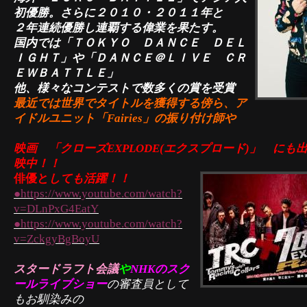
初優勝。さらに２０１０・２０１１年と
２年連続優勝し連覇する偉業を果たす。
国内では「ＴＯＫＹＯ ＤＡＮＣＥ ＤＥＬ
ＩＧＨＴ」や
「ＤＡＮＣＥ＠ＬＩＶＥ ＣＲ
ＥＷＢＡＴＴＬＥ」
他、様々なコンテストで数多くの賞を受賞
最近では世界でタイトルを獲得する傍ら、ア
イドルユニット「Fairies」の振り付け師や
映画 「クローズEXPLODE(エクスプロード)」 にも
映中！！
俳優と
しても活躍！！
●https://www.youtube.com/watch?
v=DLnPxG4EatY
●https://www.youtube.com/watch?
v=ZckgyBgBoyU
スタードラフト会議
や
NHKのスク
ールライブショー
の審査員として
もお馴染みの