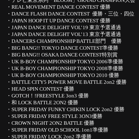
・テレビ東京系列「BLOOM」GRAND CHAMPION大会
・REAL MOVEMENT DANCE CONTEST 優勝
・DANCE FLASH DANCE CONTEST 優勝・三位・四位
・JAPAN HOOP IT UP DANCE CONTEST 優勝
・JAPAN DANCE DELIGHT VOL’19 東京予選通過
・JAPAN DANCE DELIGHT VOL’13 東京予選通過
・DANCERS CHAMPIONSHIP BATTLE部門 優勝
・BIG BANG!! TOKYO DANCE CONTEST準優勝
・BIG BANG!! OSAKA DANCE CONTEST特別賞
・UK B-BOY CHAMPIONSHIP TOKYO 2006準優勝
・UK B-BOY CHAMPIONSHIP TOKYO 2008準優勝
・UK B-BOY CHAMPIONSHIP TOKYO 2010 優勝
・BATTLE CITY5 POWER MOVE BATTLE 2on2 優勝
・HEAD SPIN CONTEST 優勝
・GOTCH！!FREESTYLE 3on3 優勝
・和 LOCK BATTLE 2ON2 優勝
・SUPER FRIDAY FUNKY CHIKIN LOCK 2on2 優勝
・SUPER FRIDAY FREE STYLE 3ON3優勝
・CROWN NIGHT 2ON2 BATTLE 優勝
・SUPER FRIDAY OLD SCHOOL 1on1準優勝
・SUPER FRIDAY LOCK 2on2 準優勝