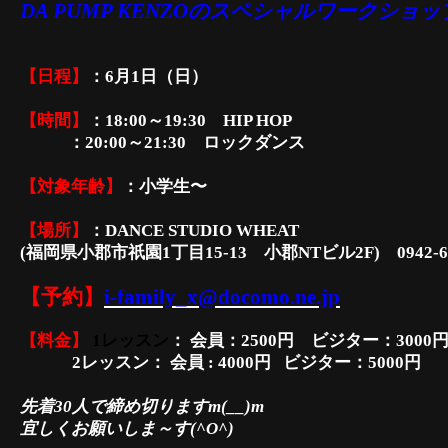
DA PUMP KENZOのスペシャルワークショ
【日程】
：6月1日（日）
【時間】
：18:00～19:30 HIP HOP
：
20:00～21:30 ロックダンス
【対象年齢】
：
小学生
〜
【場所】
：DANCE STUDIO WHEAT
(
福岡県小郡市祇園1丁目15-13
小郡NTビル2F)
0942-6
【予約】
i-family_x@docomo.ne.jp
【料金】
1
レッスン
： 会員：2500円 ビジター：30
00
2レッスン：
会員
: 4000円
ビジター：50
00円
先着30人で締め切りますm(__)m
宜しくお願いしま～す(^O
^)