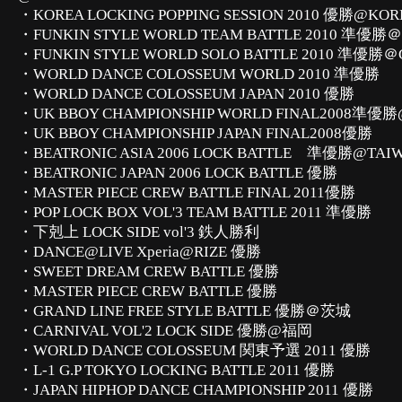
・KOREA LOCKING POPPING SESSION 2010 優勝@KOR
・FUNKIN STYLE WORLD TEAM BATTLE 2010 準優勝
・FUNKIN STYLE WORLD SOLO BATTLE 2010 準優勝
・WORLD DANCE COLOSSEUM WORLD 2010 準優勝
・WORLD DANCE COLOSSEUM JAPAN 2010 優勝
・UK BBOY CHAMPIONSHIP WORLD FINAL2008準優
・UK BBOY CHAMPIONSHIP JAPAN FINAL2008優勝
・BEATRONIC ASIA 2006 LOCK BATTLE 準優勝@TAI
・BEATRONIC JAPAN 2006 LOCK BATTLE 優勝
・MASTER PIECE CREW BATTLE FINAL 2011優勝
・POP LOCK BOX VOL'3 TEAM BATTLE 2011 準優勝
・下剋上 LOCK SIDE vol'3 鉄人勝利
・DANCE@LIVE Xperia@RIZE 優勝
・SWEET DREAM CREW BATTLE 優勝
・MASTER PIECE CREW BATTLE 優勝
・GRAND LINE FREE STYLE BATTLE 優勝＠茨城
・CARNIVAL VOL'2 LOCK SIDE 優勝@福岡
・WORLD DANCE COLOSSEUM 関東予選 2011 優勝
・L-1 G.P TOKYO LOCKING BATTLE 2011 優勝
・JAPAN HIPHOP DANCE CHAMPIONSHIP 2011 優勝