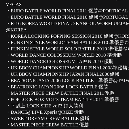
VEGAS
・EURO BATTLE WORLD FINAL 2011 優勝@PORTUGAL
・EURO BATTLE WORLD FINAL 2010 優勝@PORTUGAL
・R-16 KOREA WORLD FINAL ×KANGOL WORM UP JA
@KOREA
・KOREA LOCKING POPPING SESSION 2010 優勝@KOR
・FUNKIN STYLE WORLD TEAM BATTLE 2010 準優勝
・FUNKIN STYLE WORLD SOLO BATTLE 2010 準優勝
・WORLD DANCE COLOSSEUM WORLD 2010 準優勝
・WORLD DANCE COLOSSEUM JAPAN 2010 優勝
・UK BBOY CHAMPIONSHIP WORLD FINAL2008準優
・UK BBOY CHAMPIONSHIP JAPAN FINAL2008優勝
・BEATRONIC ASIA 2006 LOCK BATTLE 準優勝@TAI
・BEATRONIC JAPAN 2006 LOCK BATTLE 優勝
・MASTER PIECE CREW BATTLE FINAL 2011優勝
・POP LOCK BOX VOL'3 TEAM BATTLE 2011 準優勝
・下剋上 LOCK SIDE vol'3 鉄人勝利
・DANCE@LIVE Xperia@RIZE 優勝
・SWEET DREAM CREW BATTLE 優勝
・MASTER PIECE CREW BATTLE 優勝