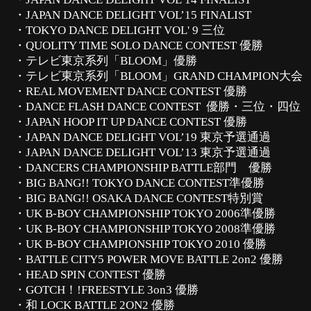
・JAPAN DANCE DELIGHT VOL’15 FINALIST
・TOKYO DANCE DELIGHT VOL' 9 三位
・QUOLITY TIME SOLO DANCE CONTEST 優勝
・テレビ東京系列「BLOOM」優勝
・テレビ東京系列「BLOOM」GRAND CHAMPION大会
・REAL MOVEMENT DANCE CONTEST 優勝
・DANCE FLASH DANCE CONTEST 優勝・三位・四位
・JAPAN HOOP IT UP DANCE CONTEST 優勝
・JAPAN DANCE DELIGHT VOL’19 東京予選通過
・JAPAN DANCE DELIGHT VOL’13 東京予選通過
・DANCERS CHAMPIONSHIP BATTLE部門 優勝
・BIG BANG!! TOKYO DANCE CONTEST準優勝
・BIG BANG!! OSAKA DANCE CONTEST特別賞
・UK B-BOY CHAMPIONSHIP TOKYO 2006準優勝
・UK B-BOY CHAMPIONSHIP TOKYO 2008準優勝
・UK B-BOY CHAMPIONSHIP TOKYO 2010 優勝
・BATTLE CITY5 POWER MOVE BATTLE 2on2 優勝
・HEAD SPIN CONTEST 優勝
・GOTCH！!FREESTYLE 3on3 優勝
・和 LOCK BATTLE 2ON2 優勝