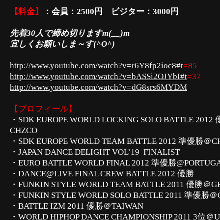
【料金】
：会員：2500円 ビジター：3000円
先着30人で締め切りますm(__)m
宜しくお願いしま～す(^O^)
http://www.youtube.com/watch?v=r6Y8fp2ioc8#t
=85
http://www.youtube.com/watch?v=bASSi2OJYbI#t
=37
http://www.youtube.com/watch?v=dG8srs6MYDM
【
プロフィール】
・SDK EUROPE WORLD LOCKING SOLO BATTLE 201
CHZCO
・SDK EUROPE WORLD TEAM BATTLE 2012 準優勝＠C
・JAPAN DANCE DELIGHT VOL’19 FINALIST
・EURO BATTLE WORLD FINAL 2012 準優勝@PORTUG
・DANCE@LIVE FINAL CREW BATTLE 2012 優勝
・FUNKIN STYLE WORLD TEAM BATTLE 2011 優勝＠
・FUNKIN STYLE WORLD SOLO BATTLE 2011 準優勝
・BATTLE IZM 2011 優勝＠TAIWAN
・WORLD HIPHOP DANCE CHAMPIONSHIP 2011 3位＠US