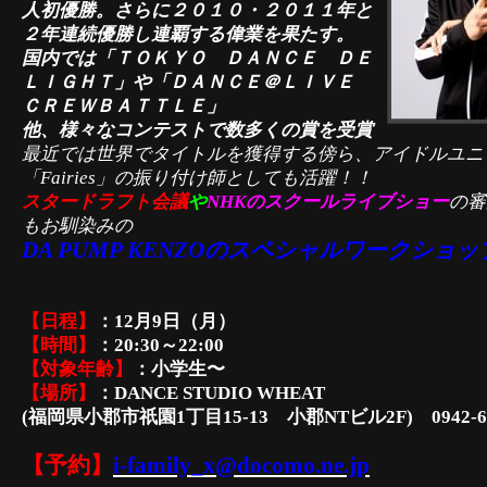
人初優勝。さらに２０１０・２０１１年と
２年連続優勝し連覇する偉業を果たす。
国内では「ＴＯＫＹＯ ＤＡＮＣＥ ＤＥ
ＬＩＧＨＴ」や
「ＤＡＮＣＥ＠ＬＩＶＥ
ＣＲＥＷＢＡＴＴＬＥ」
他、様々なコンテストで数多くの賞を受賞
最近では世界でタイトルを獲得する傍ら、アイドルユニ
「Fairies」の振り付け師としても活躍！！
スタードラフト会議
や
NHKのスクールライブショー
の審
もお馴染みの
DA PUMP KENZOのスペシャルワークショ
【日程】
：12月9日（月）
【時間】
：20:30～22:00
【対象年齢】
：
小学生
〜
【場所】
：DANCE STUDIO WHEAT
(
福岡県小郡市祇園1丁目15-13
小郡NTビル2F)
0942-6
【予約】
i-family_x@docomo.ne.jp