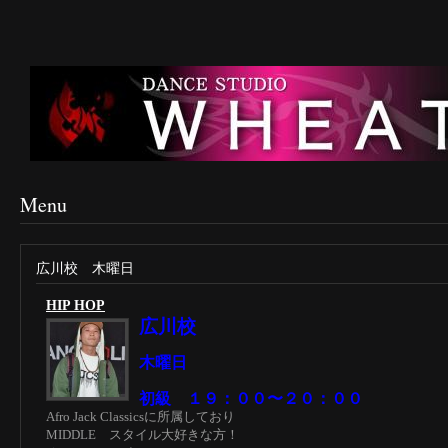
Menu
広川校 木曜日
HIP HOP
広川校
木曜日
初級 １９：００〜２０：００
Afro Jack Classicsに所属しており
MIDDLE スタイル大好きな方！