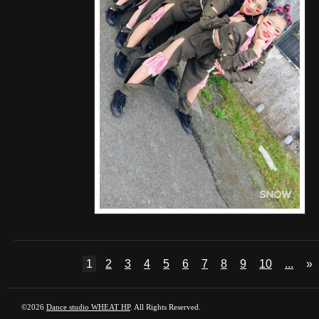
1
2
3
4
5
6
7
8
9
10
...
»
©2026
Dance studio WHEAT HP
. All Rights Reserved.