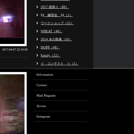
2017 桜祭り（88）
§§ 練習会 §§（1）
ワークショップ（21）
WHEAT（46）
2014 水の祭典（10）
ISOPP（48）
2017-04-07 22:54:00
Family（22）
☆ コンテスト ☆（1）
Information
Contact
Mail Magazin
Access
Instagram