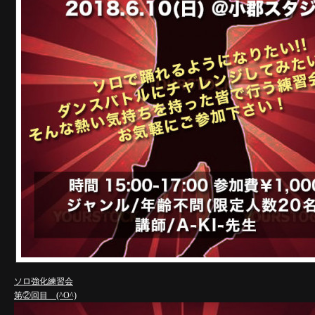
ソロ強化練習会
第②回目 (^O^)