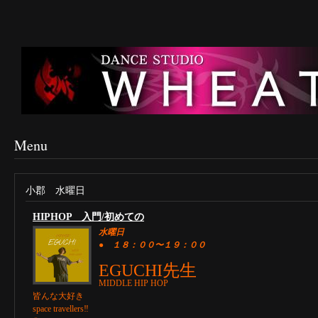
Menu
小郡 水曜日
HIPHOP 入門/初めての
水曜日
● １８：００〜１９：０
０
EGUCHI先生
MIDDLE HIP HOP
皆んな大好き
space travellers‼︎